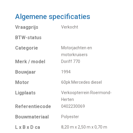
Algemene specificaties
Vraagprijs
Verkocht
BTW-status
Categorie
Motorjachten en
motorkruisers
Merk / model
Doriff 770
Bouwjaar
1994
Motor
60pk Mercedes diesel
Ligplaats
Verkoopterrein Roermond-
Herten
Referentiecode
0402230069
Bouwmateriaal
Polyester
L x B x D ca
8,20 m x 2,50 m x 0,70 m