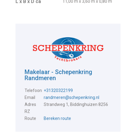
L x B x D ca
11,00 m x 3,60 m x 0,80 m
Makelaar - Schepenkring
Randmeren
Telefoon
+31320322199
Email
randmeren@schepenkring.nl
Adres
Strandweg 1, Biddinghuizen 8256
RZ
Route
Bereken route