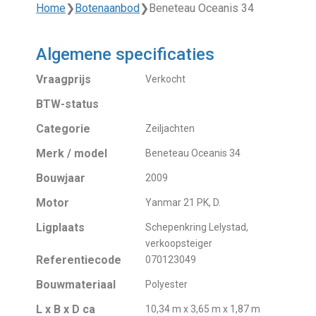
Home
❯
Botenaanbod
❯
Beneteau Oceanis 34
Algemene specificaties
Vraagprijs
Verkocht
BTW-status
Categorie
Zeiljachten
Merk / model
Beneteau Oceanis 34
Bouwjaar
2009
Motor
Yanmar 21 PK, D.
Ligplaats
Schepenkring Lelystad,
verkoopsteiger
Referentiecode
070123049
Bouwmateriaal
Polyester
L x B x D ca
10,34 m x 3,65 m x 1,87 m