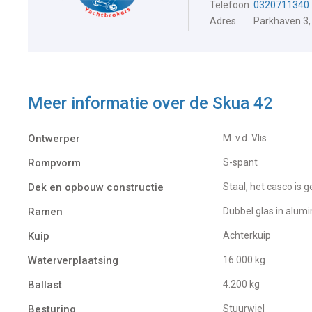
Telefoon
0320711340
Adres
Parkhaven 3,
Meer informatie over de
Skua 42
Ontwerper
M. v.d. Vlis
Rompvorm
S-spant
Dek en opbouw constructie
Staal, het casco i
Ramen
Dubbel glas in alum
Kuip
Achterkuip
Waterverplaatsing
16.000 kg
Ballast
4.200 kg
Besturing
Stuurwiel