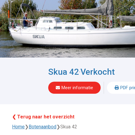
Skua 42
Verkocht
-
Meer informatie
PDF pri
❮ Terug naar het overzicht
Home
❯
Botenaanbod
❯
Skua 42