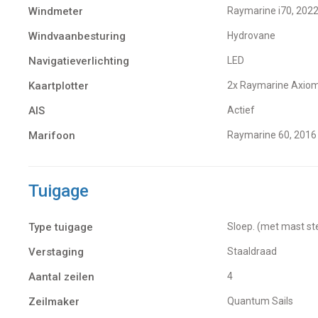
Windmeter
Raymarine i70, 202
Windvaanbesturing
Hydrovane
Navigatieverlichting
LED
Kaartplotter
2x Raymarine Axio
AIS
Actief
Marifoon
Raymarine 60, 2016
Tuigage
Type tuigage
Sloep. (met mast st
Verstaging
Staaldraad
Aantal zeilen
4
Zeilmaker
Quantum Sails