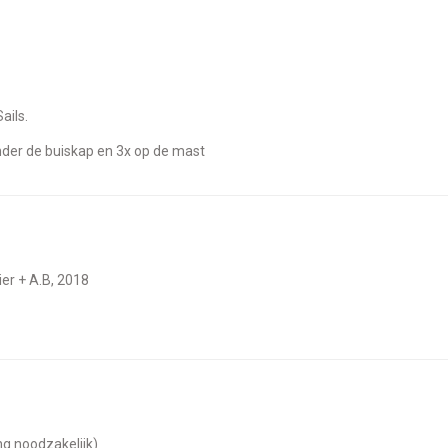
ails.
onder de buiskap en 3x op de mast
lier + A.B, 2018
ing noodzakelijk)