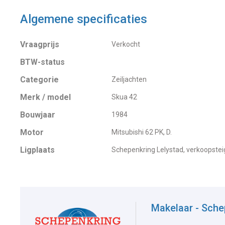
Algemene specificaties
Vraagprijs
Verkocht
BTW-status
Categorie
Zeiljachten
Merk / model
Skua 42
Bouwjaar
1984
Motor
Mitsubishi 62 PK, D.
Ligplaats
Schepenkring Lelystad, verkoopstei
Makelaar - Sche