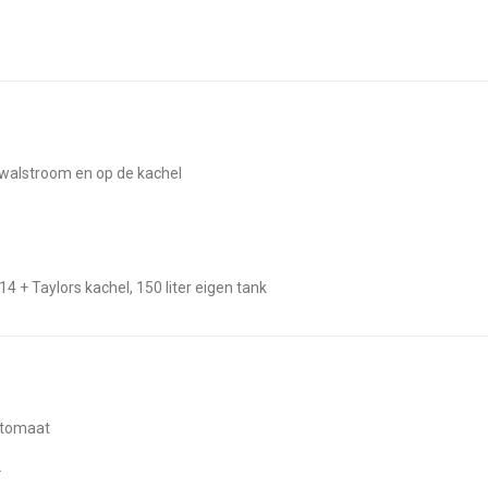
lt walstroom en op de kachel
14 + Taylors kachel, 150 liter eigen tank
automaat
2