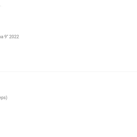
2
ma 9" 2022
eps)