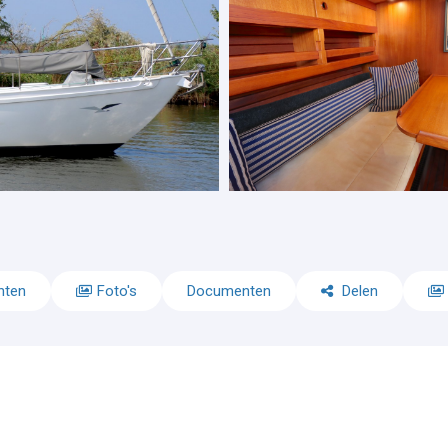
nten
Foto's
Documenten
Delen