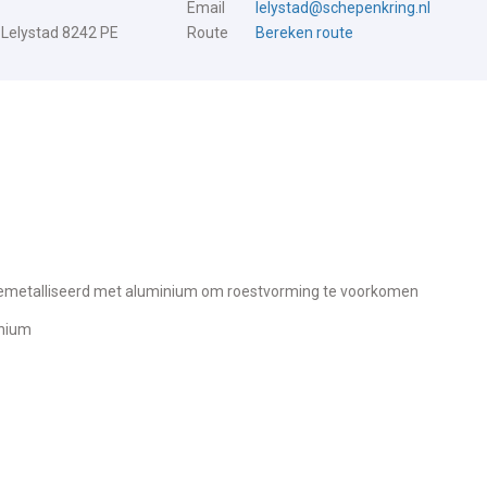
Email
lelystad@schepenkring.nl
 Lelystad 8242 PE
Route
Bereken route
s gemetalliseerd met aluminium om roestvorming te voorkomen
inium