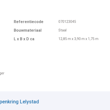
Referentiecode
070123045
Bouwmateriaal
Staal
L x B x D ca
12,85 m x 3,90 m x 1,75 m
ger
penkring Lelystad