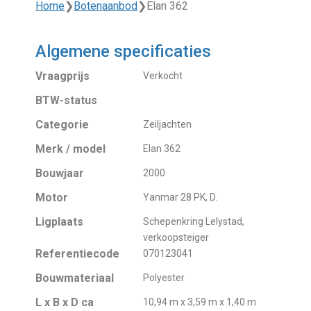
Home
❯
Botenaanbod
❯
Elan 362
Algemene specificaties
Vraagprijs
Verkocht
BTW-status
Categorie
Zeiljachten
Merk / model
Elan 362
Bouwjaar
2000
Motor
Yanmar 28 PK, D.
Ligplaats
Schepenkring Lelystad,
verkoopsteiger
Referentiecode
070123041
Bouwmateriaal
Polyester
L x B x D ca
10,94 m x 3,59 m x 1,40 m