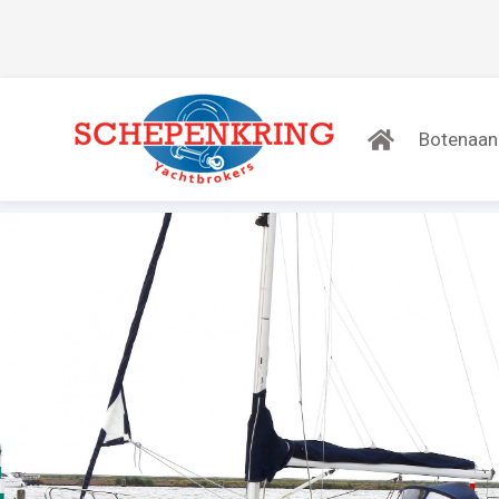
Botenaa