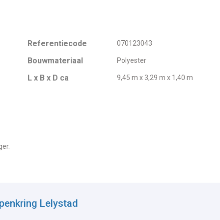
Referentiecode
070123043
Bouwmateriaal
Polyester
L x B x D ca
9,45 m x 3,29 m x 1,40 m
ger.
penkring Lelystad