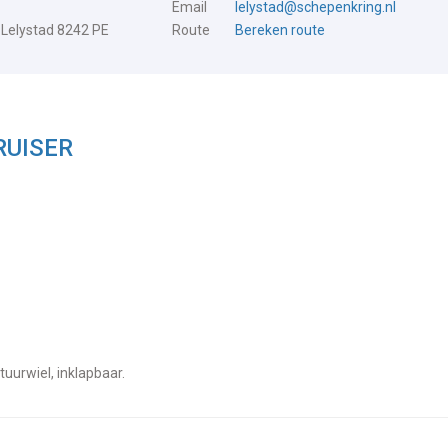
Email
lelystad@schepenkring.nl
 Lelystad 8242 PE
Route
Bereken route
CRUISER
tuurwiel, inklapbaar.