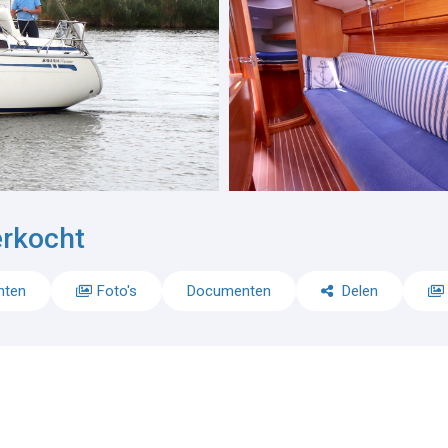
rkocht
nten
Foto's
Documenten
Delen