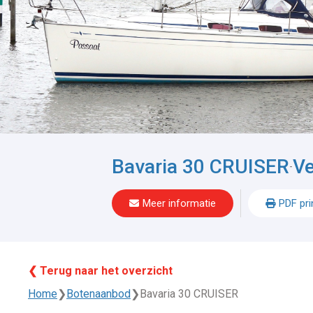
Bavaria 30 CRUISER
Ve
-
Meer informatie
PDF pri
❮ Terug naar het overzicht
Home
❯
Botenaanbod
❯
Bavaria 30 CRUISER