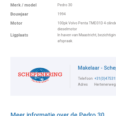
Merk / model
Pedro 30
Bouwjaar
1994
Motor
100pk Volvo Penta TMD31D 4 cilind
dieselmotor
Ligplaats
In haven van Maastricht, bezichtigi
afspraak.
Makelaar - Sch
Telefoon
+31(0)47531
Adres
Hertenerweg
Meer informatie over de
Pedro 30