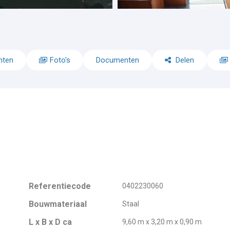
nten
Foto's
Documenten
Delen
Referentiecode
0402230060
Bouwmateriaal
Staal
L x B x D ca
9,60 m x 3,20 m x 0,90 m