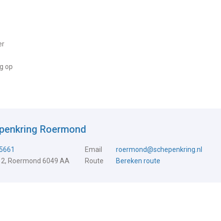
er
ng op
epenkring Roermond
5661
Email
roermond@schepenkring.nl
 2, Roermond 6049 AA
Route
Bereken route