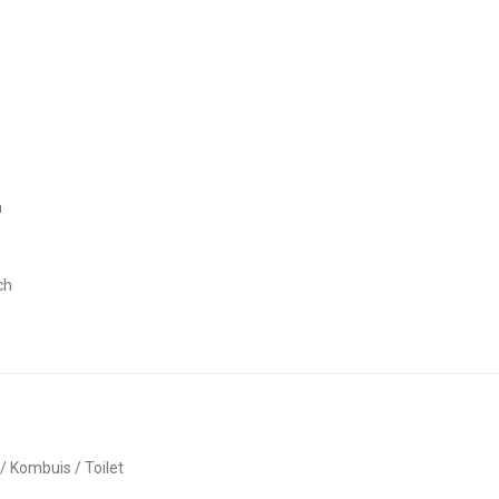
m
ch
 / Kombuis / Toilet