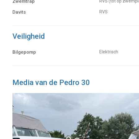
Zwemtrap
RVS (tot op zwemp
Davits
RVS
Veiligheid
Bilgepomp
Elektrisch
Media van de Pedro 30