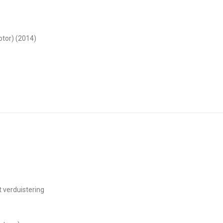
motor) (2014)
t verduistering