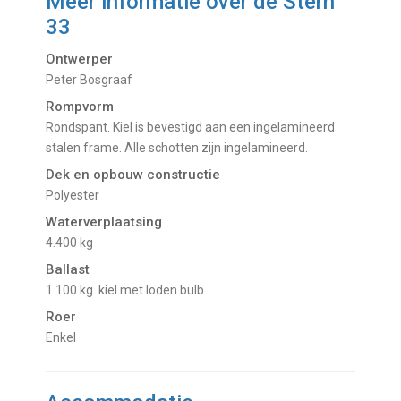
Meer informatie over de
Stern
33
Ontwerper
Peter Bosgraaf
Rompvorm
Rondspant. Kiel is bevestigd aan een ingelamineerd
stalen frame. Alle schotten zijn ingelamineerd.
Dek en opbouw constructie
Polyester
Waterverplaatsing
4.400 kg
Ballast
1.100 kg. kiel met loden bulb
Roer
Enkel