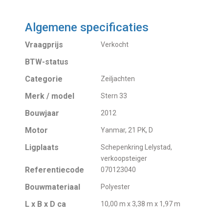
Algemene specificaties
Vraagprijs
Verkocht
BTW-status
Categorie
Zeiljachten
Merk / model
Stern 33
Bouwjaar
2012
Motor
Yanmar, 21 PK, D
Ligplaats
Schepenkring Lelystad,
verkoopsteiger
Referentiecode
070123040
Bouwmateriaal
Polyester
L x B x D ca
10,00 m x 3,38 m x 1,97 m