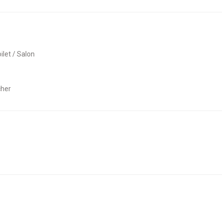
oilet / Salon
cher