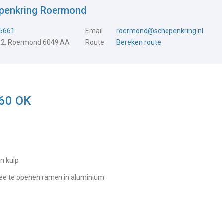
epenkring Roermond
5661
Email
roermond@schepenkring.nl
 2, Roermond 6049 AA
Route
Bereken route
860 OK
 in kuip
wee te openen ramen in aluminium