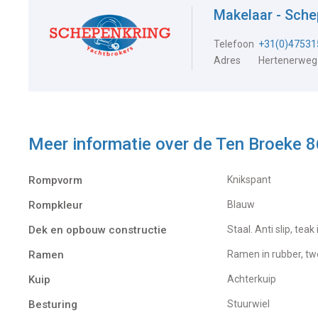
Makelaar - Sch
Telefoon
+31(0)47531
Adres
Hertenerweg
Meer informatie over de
Ten Broeke 
Rompvorm
Knikspant
Rompkleur
Blauw
Dek en opbouw constructie
Staal. Anti slip, teak
Ramen
Ramen in rubber, t
Kuip
Achterkuip
Besturing
Stuurwiel