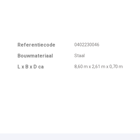
Referentiecode
0402230046
Bouwmateriaal
Staal
L x B x D ca
8,60 m x 2,61 m x 0,70 m