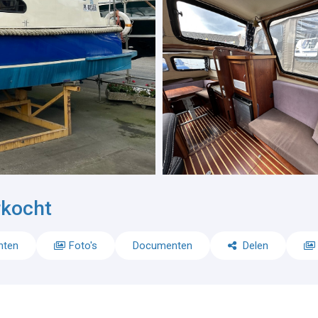
rkocht
nten
Foto's
Documenten
Delen