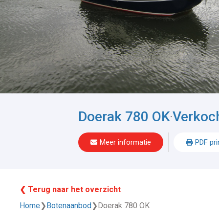
Doerak 780 OK
Verkoc
-
Meer informatie
PDF pri
❮ Terug naar het overzicht
Home
❯
Botenaanbod
❯
Doerak 780 OK