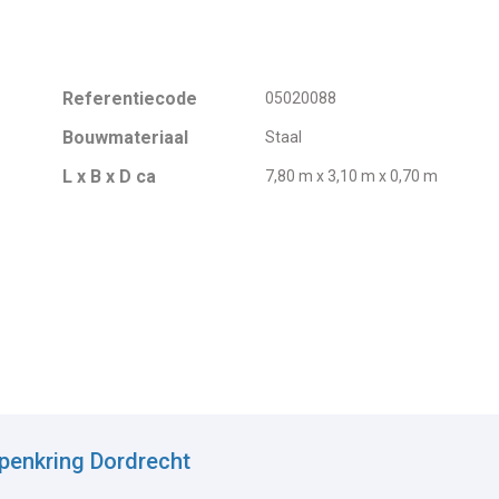
Referentiecode
05020088
Bouwmateriaal
Staal
L x B x D ca
7,80 m x 3,10 m x 0,70 m
penkring Dordrecht