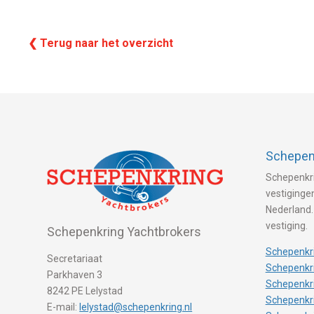
❮ Terug naar het overzicht
Schepenk
Schepenkri
vestigingen
Nederland.
vestiging.
Schepenkring Yachtbrokers
Schepenkri
Secretariaat
Schepenkri
Parkhaven 3
Schepenkr
8242 PE Lelystad
Schepenkr
E-mail:
lelystad@schepenkring.nl