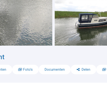
ht
nten
Foto's
Documenten
Delen