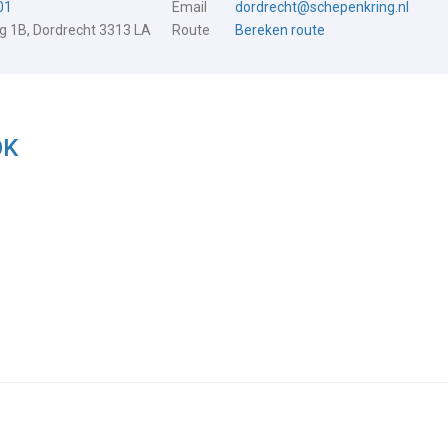
01
Email
dordrecht@schepenkring.nl
 1B, Dordrecht 3313 LA
Route
Bereken route
OK