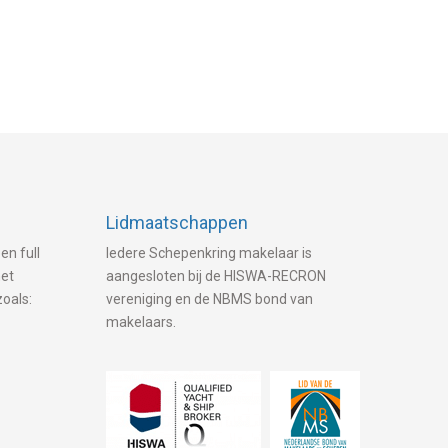
Lidmaatschappen
en full
Iedere Schepenkring makelaar is
met
aangesloten bij de HISWA-RECRON
zoals:
vereniging en de NBMS bond van
makelaars.