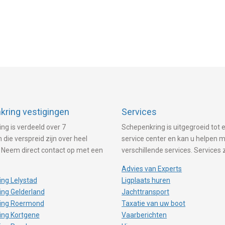
ring vestigingen
Services
ng is verdeeld over 7
Schepenkring is uitgegroeid tot e
 die verspreid zijn over heel
service center en kan u helpen 
 Neem direct contact op met een
verschillende services. Services 
Advies van Experts
ng Lelystad
Ligplaats huren
ng Gelderland
Jachttransport
ing Roermond
Taxatie van uw boot
ing Kortgene
Vaarberichten