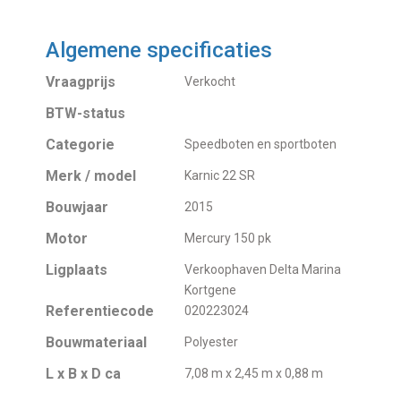
Algemene specificaties
Vraagprijs
Verkocht
BTW-status
Categorie
Speedboten en sportboten
Merk / model
Karnic 22 SR
Bouwjaar
2015
Motor
Mercury 150 pk
Ligplaats
Verkoophaven Delta Marina
Kortgene
Referentiecode
020223024
Bouwmateriaal
Polyester
L x B x D ca
7,08 m x 2,45 m x 0,88 m