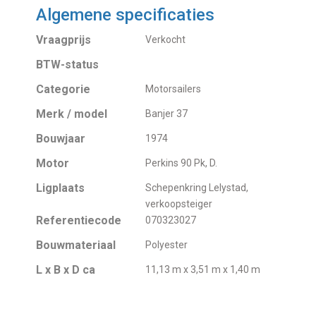
Algemene specificaties
Vraagprijs
Verkocht
BTW-status
Categorie
Motorsailers
Merk / model
Banjer 37
Bouwjaar
1974
Motor
Perkins 90 Pk, D.
Ligplaats
Schepenkring Lelystad,
verkoopsteiger
Referentiecode
070323027
Bouwmateriaal
Polyester
L x B x D ca
11,13 m x 3,51 m x 1,40 m