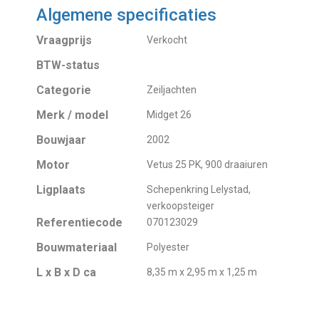
Algemene specificaties
Vraagprijs
Verkocht
BTW-status
Categorie
Zeiljachten
Merk / model
Midget 26
Bouwjaar
2002
Motor
Vetus 25 PK, 900 draaiuren
Ligplaats
Schepenkring Lelystad,
verkoopsteiger
Referentiecode
070123029
Bouwmateriaal
Polyester
L x B x D ca
8,35 m x 2,95 m x 1,25 m