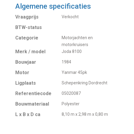
Algemene specificaties
Vraagprijs
Verkocht
BTW-status
Categorie
Motorjachten en
motorkruisers
Merk / model
Joda 8100
Bouwjaar
1984
Motor
Yanmar 45pk
Ligplaats
Schepenkring Dordrecht
Referentiecode
05020087
Bouwmateriaal
Polyester
L x B x D ca
8,10 m x 2,98 m x 0,80 m