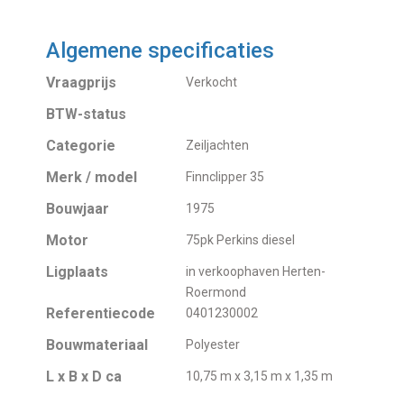
Algemene specificaties
Vraagprijs
Verkocht
BTW-status
Categorie
Zeiljachten
Merk / model
Finnclipper 35
Bouwjaar
1975
Motor
75pk Perkins diesel
Ligplaats
in verkoophaven Herten-
Roermond
Referentiecode
0401230002
Bouwmateriaal
Polyester
L x B x D ca
10,75 m x 3,15 m x 1,35 m