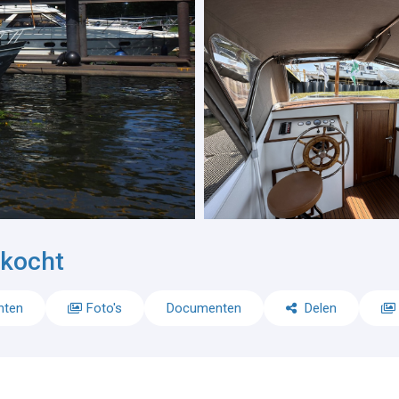
rkocht
nten
Foto's
Documenten
Delen