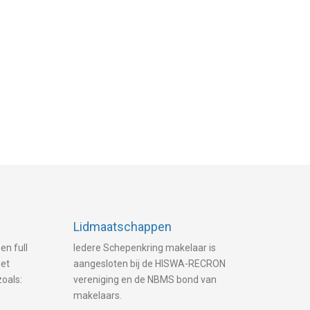
Lidmaatschappen
en full
Iedere Schepenkring makelaar is
met
aangesloten bij de HISWA-RECRON
zoals:
vereniging en de NBMS bond van
makelaars.