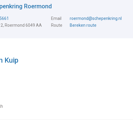
epenkring Roermond
5661
Email
roermond@schepenkring.nl
 2, Roermond 6049 AA
Route
Bereken route
n Kuip
ch