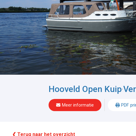
Hooveld Open Kuip
Ve
-
Meer informatie
PDF pri
❮ Terug naar het overzicht