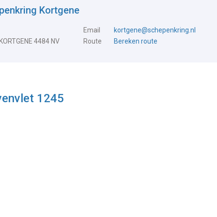
penkring Kortgene
Email
kortgene@schepenkring.nl
 KORTGENE 4484 NV
Route
Bereken route
venvlet 1245