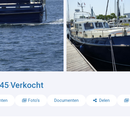
245
Verkocht
-
nten
Foto's
Documenten
Delen