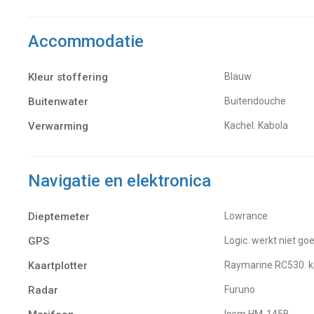
Accommodatie
Kleur stoffering
Blauw
Buitenwater
buitendouche
Verwarming
kachel. Kabola
Navigatie en elektronica
Dieptemeter
Lowrance
GPS
Logic. werkt niet 
Kaartplotter
Raymarine RC530. k
Radar
Furuno
Icom HM-145B