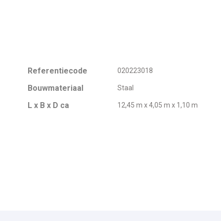
Referentiecode
020223018
Bouwmateriaal
Staal
L x B x D ca
12,45 m x 4,05 m x 1,10 m