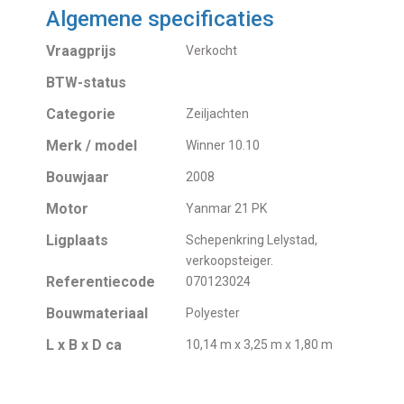
Algemene specificaties
Vraagprijs
Verkocht
BTW-status
Categorie
Zeiljachten
Merk / model
Winner 10.10
Bouwjaar
2008
Motor
Yanmar 21 PK
Ligplaats
Schepenkring Lelystad,
verkoopsteiger.
Referentiecode
070123024
Bouwmateriaal
Polyester
L x B x D ca
10,14 m x 3,25 m x 1,80 m