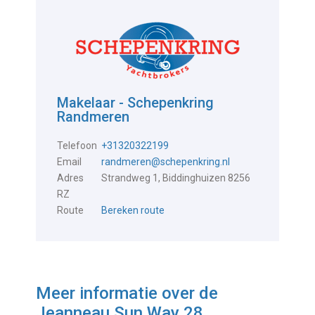
Makelaar - Schepenkring
Randmeren
Telefoon
+31320322199
Email
randmeren@schepenkring.nl
Adres
Strandweg 1, Biddinghuizen 8256
RZ
Route
Bereken route
Meer informatie over de
Jeanneau Sun Way 28