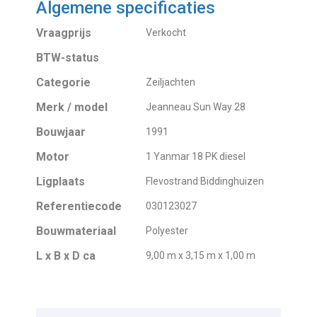
Algemene specificaties
Vraagprijs
Verkocht
BTW-status
Categorie
Zeiljachten
Merk / model
Jeanneau Sun Way 28
Bouwjaar
1991
Motor
1 Yanmar 18 PK diesel
Ligplaats
Flevostrand Biddinghuizen
Referentiecode
030123027
Bouwmateriaal
Polyester
L x B x D ca
9,00 m x 3,15 m x 1,00 m