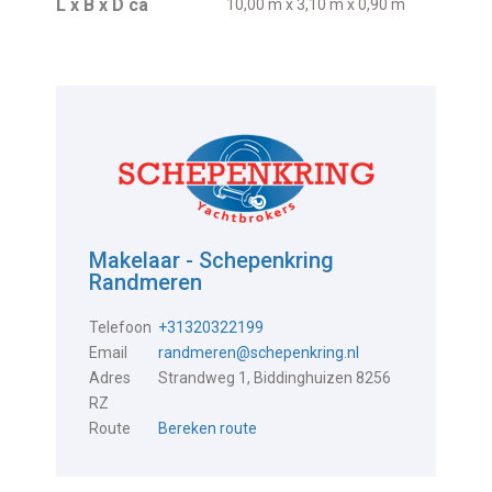
L x B x D ca
10,00 m x 3,10 m x 0,90 m
Makelaar - Schepenkring
Randmeren
Telefoon
+31320322199
Email
randmeren@schepenkring.nl
Adres
Strandweg 1, Biddinghuizen 8256
RZ
Route
Bereken route