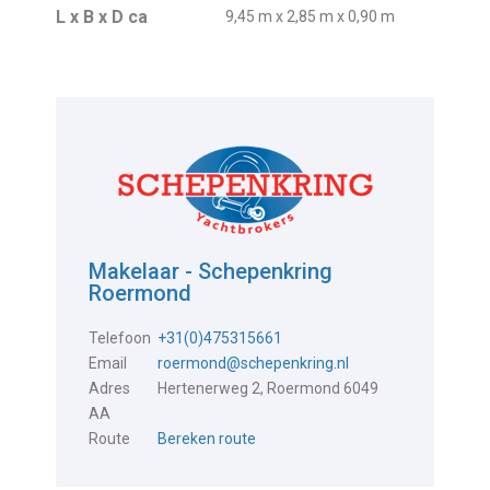
L x B x D ca
9,45 m x 2,85 m x 0,90 m
Makelaar - Schepenkring
Roermond
Telefoon
+31(0)475315661
Email
roermond@schepenkring.nl
Adres
Hertenerweg 2, Roermond 6049
AA
Route
Bereken route