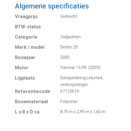
Algemene specificaties
Vraagprijs
Verkocht
BTW-status
Categorie
Zeiljachten
Merk / model
Dehler 29
Bouwjaar
2000
Motor
Yanmar 15 PK. (2009)
Ligplaats
Schepenkring Lelystad,
verkoopsteiger
Referentiecode
07123019
Bouwmateriaal
Polyester
L x B x D ca
8,75 m x 2,95 m x 1,60 m