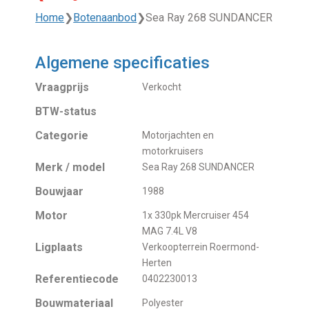
Home
❯
Botenaanbod
❯
Sea Ray 268 SUNDANCER
Algemene specificaties
Vraagprijs
Verkocht
BTW-status
Categorie
Motorjachten en
motorkruisers
Merk / model
Sea Ray 268 SUNDANCER
Bouwjaar
1988
Motor
1x 330pk Mercruiser 454
MAG 7.4L V8
Ligplaats
Verkoopterrein Roermond-
Herten
Referentiecode
0402230013
Bouwmateriaal
Polyester