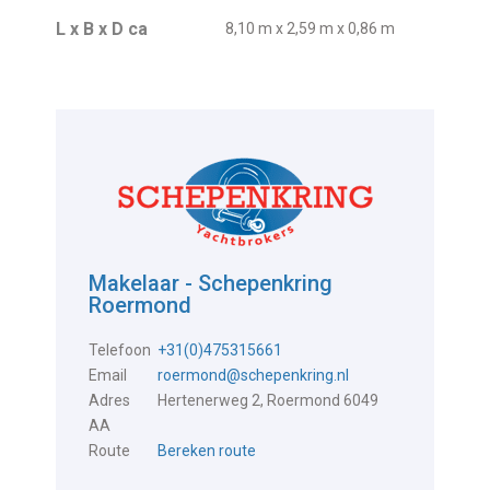
L x B x D ca
8,10 m x 2,59 m x 0,86 m
Makelaar - Schepenkring
Roermond
Telefoon
+31(0)475315661
Email
roermond@schepenkring.nl
Adres
Hertenerweg 2, Roermond 6049
AA
Route
Bereken route