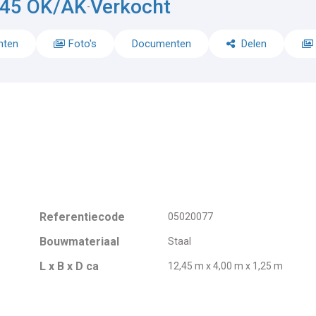
1245 OK/AK
Verkocht
-
nten
Foto's
Documenten
Delen
Referentiecode
05020077
Bouwmateriaal
Staal
L x B x D ca
12,45 m x 4,00 m x 1,25 m