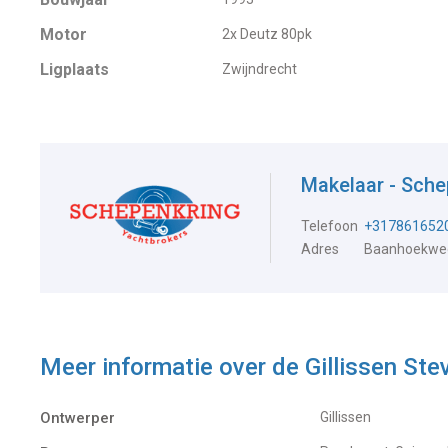
Motor
2x Deutz 80pk
Ligplaats
Zwijndrecht
Makelaar - Sche
Telefoon
+317861652
Adres
Baanhoekweg
Meer informatie over de
Gillissen St
Ontwerper
Gillissen