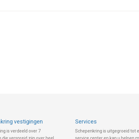
ring vestigingen
Services
ng is verdeeld over 7
Schepenkring is uitgegroeid tot e
 die verspreid zijn over heel
service center en kan u helpen 