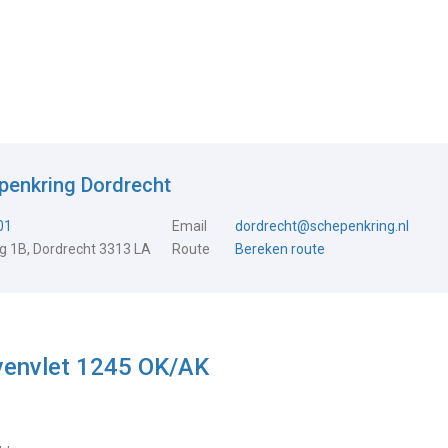
penkring Dordrecht
01
Email
dordrecht@schepenkring.nl
 1B, Dordrecht 3313 LA
Route
Bereken route
evenvlet 1245 OK/AK