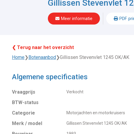
Gillissen Stevenvlet 
Meer informatie
PDF pri
❮ Terug naar het overzicht
Home
❯
Botenaanbod
❯
Gillissen Stevenvlet 1245 OK/AK
Algemene specificaties
Vraagprijs
Verkocht
BTW-status
Categorie
Motorjachten en motorkruisers
Merk / model
Gillissen Stevenvlet 1245 OK/AK
Bouwjaar
1993