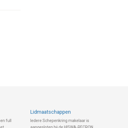
Lidmaatschappen
en full
Iedere Schepenkring makelaar is
met
aangesloten bij de HISWA-RECRON