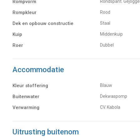
Rompvorm
Rondspant. Gejogge
Rompkleur
Rood
Dek en opbouw constructie
Staal
Kuip
Middenkuip
Roer
Dubbel
Accommodatie
Kleur stoffering
Blauw
Buitenwater
dekwaspomp
Verwarming
CV. Kabola
Uitrusting buitenom