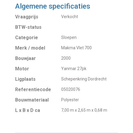
Algemene specificaties
Vraagprijs
Verkocht
BTW-status
Categorie
Sloepen
Merk / model
Makma Vlet 700
Bouwjaar
2000
Motor
Yanmar 27pk
Ligplaats
Schepenkring Dordrecht
Referentiecode
05020076
Bouwmateriaal
Polyester
L x B x D ca
7,00 m x 2,65 m x 0,68 m