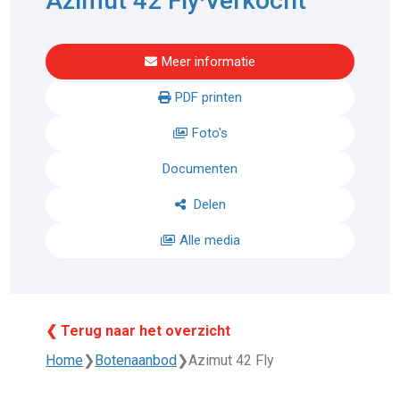
Azimut 42 Fly
Verkocht
Meer informatie
PDF printen
Foto's
Documenten
Delen
Alle media
❮ Terug naar het overzicht
Home
❯
Botenaanbod
❯
Azimut 42 Fly