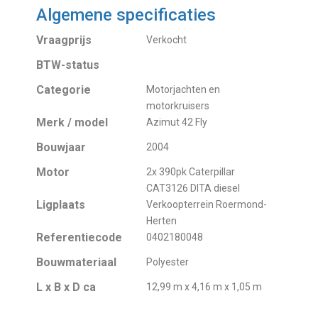
Algemene specificaties
Vraagprijs
Verkocht
BTW-status
Categorie
Motorjachten en
motorkruisers
Merk / model
Azimut 42 Fly
Bouwjaar
2004
Motor
2x 390pk Caterpillar
CAT3126 DITA diesel
Ligplaats
Verkoopterrein Roermond-
Herten
Referentiecode
0402180048
Bouwmateriaal
Polyester
L x B x D ca
12,99 m x 4,16 m x 1,05 m