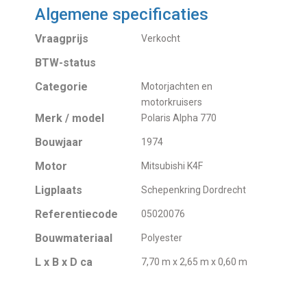
Algemene specificaties
Vraagprijs
Verkocht
BTW-status
Categorie
Motorjachten en
motorkruisers
Merk / model
Polaris Alpha 770
Bouwjaar
1974
Motor
Mitsubishi K4F
Ligplaats
Schepenkring Dordrecht
Referentiecode
05020076
Bouwmateriaal
Polyester
L x B x D ca
7,70 m x 2,65 m x 0,60 m