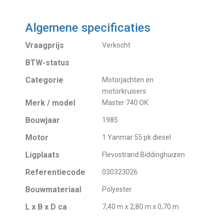
Algemene specificaties
Vraagprijs
Verkocht
BTW-status
Categorie
Motorjachten en
motorkruisers
Merk / model
Master 740 OK
Bouwjaar
1985
Motor
1 Yanmar 55 pk diesel
Ligplaats
Flevostrand Biddinghuizen
Referentiecode
030323026
Bouwmateriaal
Polyester
L x B x D ca
7,40 m x 2,80 m x 0,70 m