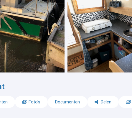
ht
nten
Foto's
Documenten
Delen