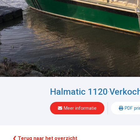
Halmatic 1120
Verkoc
-
Meer informatie
PDF pri
❮ Terug naar het overzicht