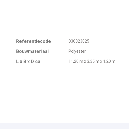
Referentiecode
030323025
Bouwmateriaal
Polyester
L x B x D ca
11,20 m x 3,35 m x 1,20 m