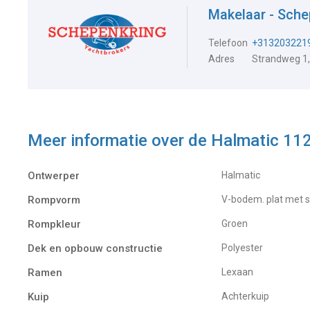
Makelaar - Sch
Telefoon
+313203221
Adres
Strandweg 1,
Meer informatie over de
Halmatic 11
Ontwerper
Halmatic
Rompvorm
V-bodem. plat met 
Rompkleur
Groen
Dek en opbouw constructie
Polyester
Ramen
Lexaan
Kuip
Achterkuip