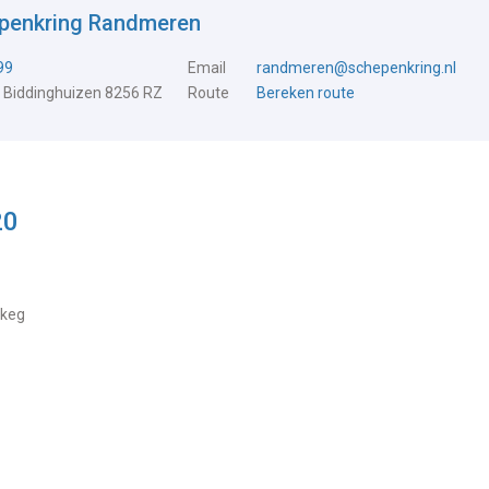
epenkring Randmeren
99
Email
randmeren@schepenkring.nl
 Biddinghuizen 8256 RZ
Route
Bereken route
20
skeg