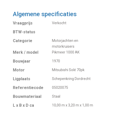
Algemene specificaties
Vraagprijs
Verkocht
BTW-status
Categorie
Motorjachten en
motorkruisers
Merk / model
Pikmeer 1000 AK
Bouwjaar
1970
Motor
Mitsubishi Solé 70pk
Ligplaats
Schepenkring Dordrecht
Referentiecode
05020075
Bouwmateriaal
Staal
L x B x D ca
10,00 m x 3,20 m x 1,00 m