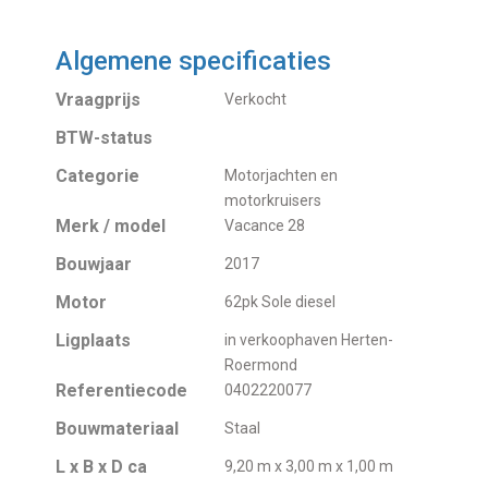
Algemene specificaties
Vraagprijs
Verkocht
BTW-status
Categorie
Motorjachten en
motorkruisers
Merk / model
Vacance 28
Bouwjaar
2017
Motor
62pk Sole diesel
Ligplaats
in verkoophaven Herten-
Roermond
Referentiecode
0402220077
Bouwmateriaal
Staal
L x B x D ca
9,20 m x 3,00 m x 1,00 m