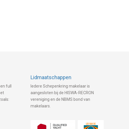
Lidmaatschappen
en full
Iedere Schepenkring makelaar is
met
aangesloten bij de HISWA-RECRON
zoals:
vereniging en de NBMS bond van
makelaars.