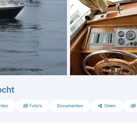
ocht
nten
Foto's
Documenten
Delen