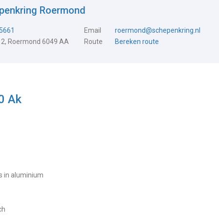
epenkring Roermond
5661
Email
roermond@schepenkring.nl
 2, Roermond 6049 AA
Route
Bereken route
0 Ak
ls in aluminium
ch