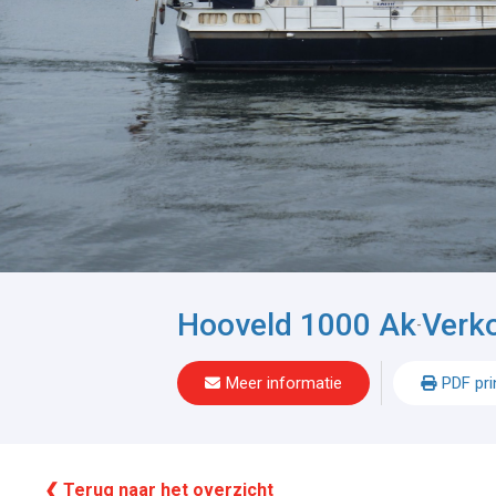
Hooveld 1000 Ak
Verk
-
Meer informatie
PDF pri
❮ Terug naar het overzicht