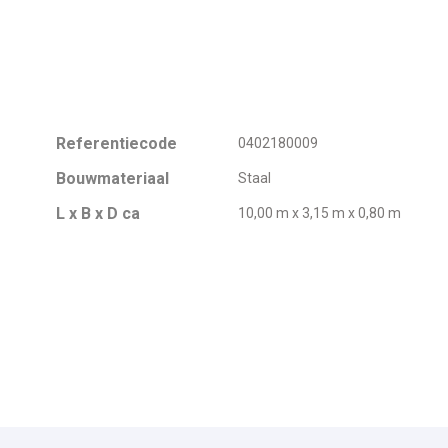
Referentiecode
0402180009
Bouwmateriaal
Staal
L x B x D ca
10,00 m x 3,15 m x 0,80 m