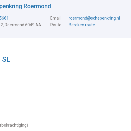
epenkring Roermond
5661
Email
roermond@schepenkring.nl
 2, Roermond 6049 AA
Route
Bereken route
 SL
urbekrachtiging)