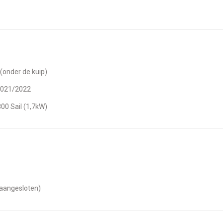
 (onder de kuip)
 2021/2022
800 Sail (1,7kW)
t aangesloten)