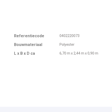
Referentiecode
0402220073
Bouwmateriaal
Polyester
L x B x D ca
6,70 m x 2,44 m x 0,90 m