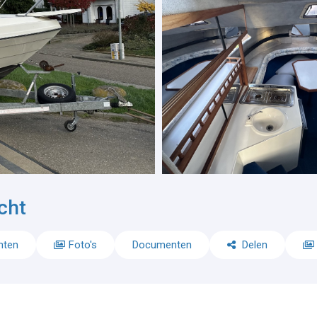
cht
nten
Foto's
Documenten
Delen