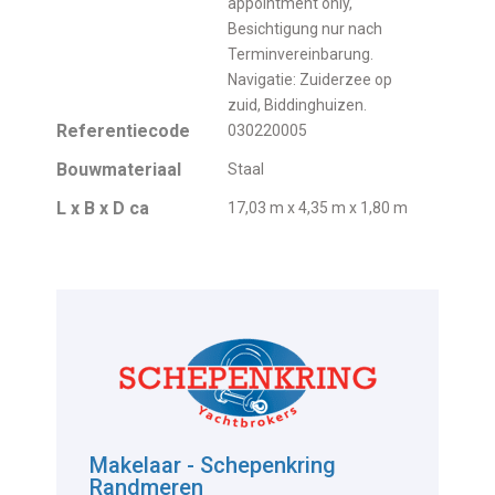
appointment only,
Besichtigung nur nach
Terminvereinbarung.
Navigatie: Zuiderzee op
zuid, Biddinghuizen.
Referentiecode
030220005
Bouwmateriaal
Staal
L x B x D ca
17,03 m x 4,35 m x 1,80 m
Makelaar - Schepenkring
Randmeren