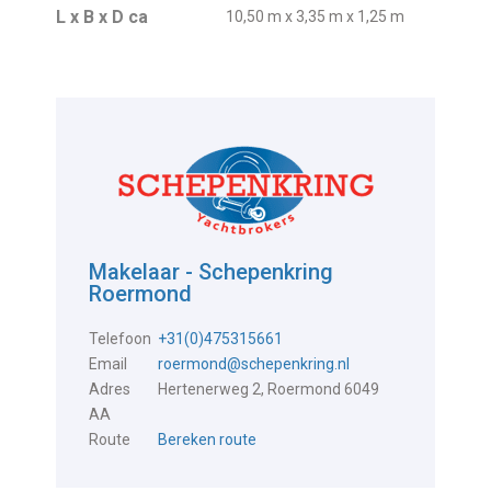
L x B x D ca
10,50 m x 3,35 m x 1,25 m
Makelaar - Schepenkring
Roermond
Telefoon
+31(0)475315661
Email
roermond@schepenkring.nl
Adres
Hertenerweg 2, Roermond 6049
AA
Route
Bereken route