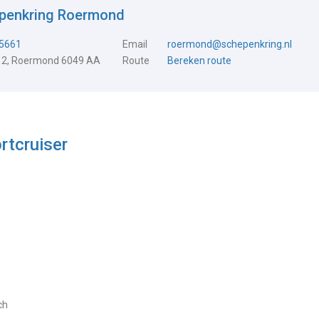
epenkring Roermond
5661
Email
roermond@schepenkring.nl
 2, Roermond 6049 AA
Route
Bereken route
rtcruiser
ch