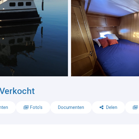
Verkocht
nten
Foto's
Documenten
Delen