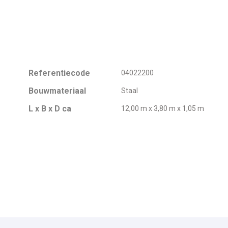
Referentiecode
04022200
Bouwmateriaal
Staal
L x B x D ca
12,00 m x 3,80 m x 1,05 m