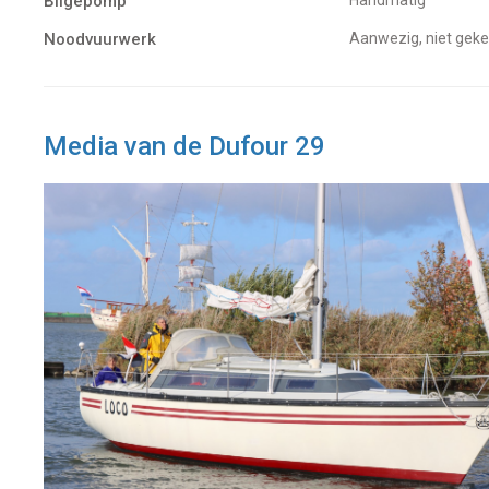
Bilgepomp
Handmatig
Noodvuurwerk
Aanwezig, niet gek
Media van de Dufour 29