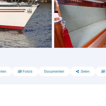
nten
Foto's
Documenten
Delen