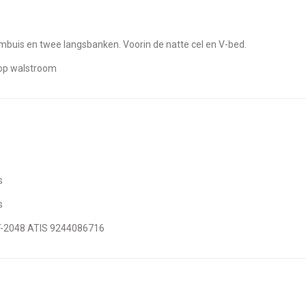
mbuis en twee langsbanken. Voorin de natte cel en V-bed.
e op walstroom
s
s
RT-2048 ATIS 9244086716