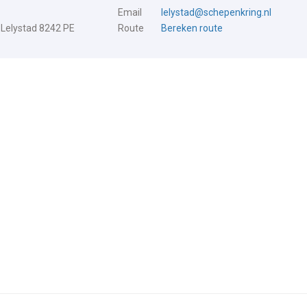
Email
lelystad@schepenkring.nl
 Lelystad 8242 PE
Route
Bereken route