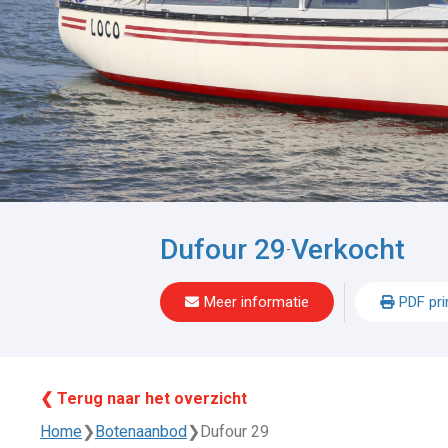
Dufour 29
Verkocht
-
Meer informatie
PDF pri
❮ Terug naar het overzicht
Home
❯
Botenaanbod
❯
Dufour 29