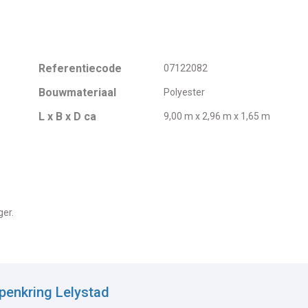
Referentiecode
07122082
Bouwmateriaal
Polyester
L x B x D ca
9,00 m x 2,96 m x 1,65 m
ger.
penkring Lelystad