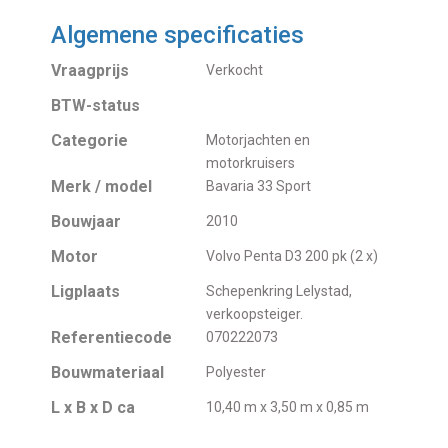
Algemene specificaties
Vraagprijs
Verkocht
BTW-status
Categorie
Motorjachten en
motorkruisers
Merk / model
Bavaria 33 Sport
Bouwjaar
2010
Motor
Volvo Penta D3 200 pk (2 x)
Ligplaats
Schepenkring Lelystad,
verkoopsteiger.
Referentiecode
070222073
Bouwmateriaal
Polyester
L x B x D ca
10,40 m x 3,50 m x 0,85 m