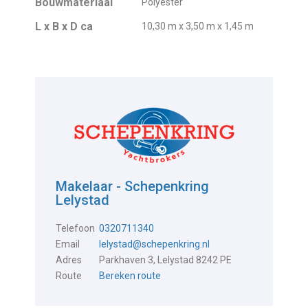
Bouwmateriaal
Polyester
L x B x D ca
10,30 m x 3,50 m x 1,45 m
Makelaar - Schepenkring
Lelystad
Telefoon
0320711340
Email
lelystad@schepenkring.nl
Adres
Parkhaven 3, Lelystad 8242 PE
Route
Bereken route