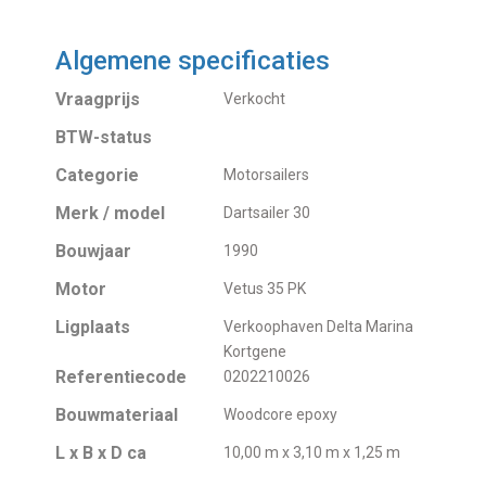
Algemene specificaties
Vraagprijs
Verkocht
BTW-status
Categorie
Motorsailers
Merk / model
Dartsailer 30
Bouwjaar
1990
Motor
Vetus 35 PK
Ligplaats
Verkoophaven Delta Marina
Kortgene
Referentiecode
0202210026
Bouwmateriaal
Woodcore epoxy
L x B x D ca
10,00 m x 3,10 m x 1,25 m