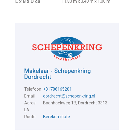
L x B x D ca
11,80 m x 3,40 m x 1,00 m
Makelaar - Schepenkring
Dordrecht
Telefoon
+31786165201
Email
dordrecht@schepenkring.nl
Adres
Baanhoekweg 1B, Dordrecht 3313
LA
Route
Bereken route