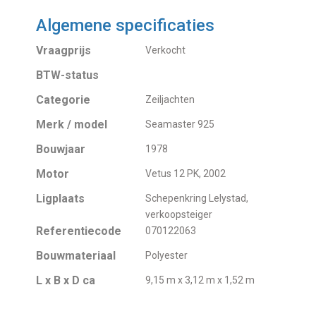
Algemene specificaties
Vraagprijs
Verkocht
BTW-status
Categorie
Zeiljachten
Merk / model
Seamaster 925
Bouwjaar
1978
Motor
Vetus 12 PK, 2002
Ligplaats
Schepenkring Lelystad,
verkoopsteiger
Referentiecode
070122063
Bouwmateriaal
Polyester
L x B x D ca
9,15 m x 3,12 m x 1,52 m