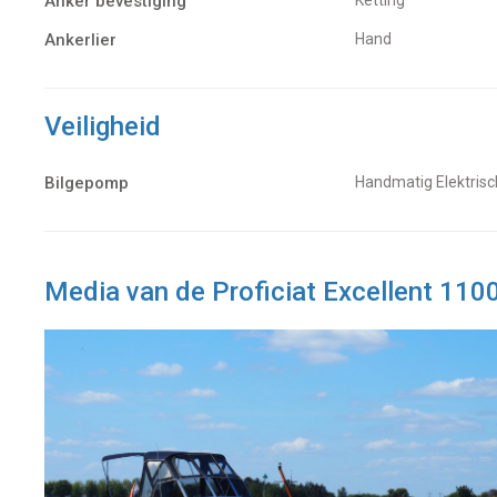
Anker bevestiging
Ankerlier
Hand
Veiligheid
Bilgepomp
Handmatig Elektrisc
Media van de Proficiat Excellent 110