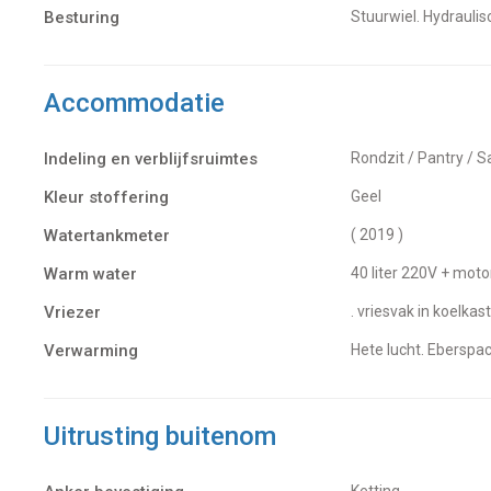
Besturing
Stuurwiel. Hydrauli
Accommodatie
Indeling en verblijfsruimtes
Rondzit / Pantry / 
Kleur stoffering
Geel
Watertankmeter
( 2019 )
Warm water
40 liter 220V + moto
Vriezer
. vriesvak in koelkast
Verwarming
hete lucht. Eberspa
Uitrusting buitenom
Ketting