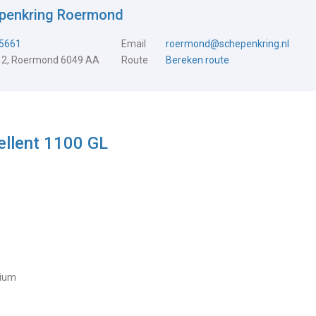
epenkring Roermond
5661
Email
roermond@schepenkring.nl
 2, Roermond 6049 AA
Route
Bereken route
ellent 1100 GL
nium