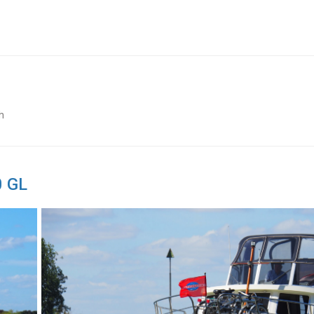
h
0 GL