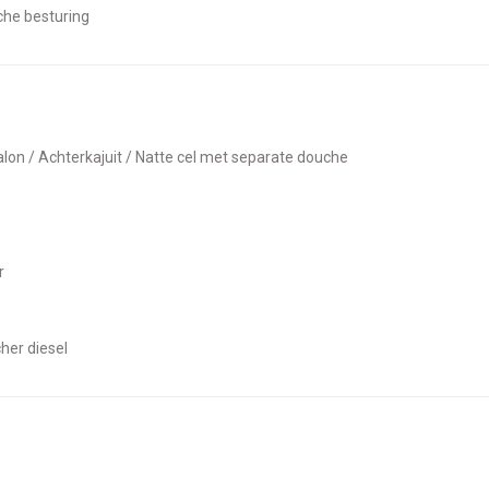
sche besturing
Salon / Achterkajuit / Natte cel met separate douche
r
cher diesel