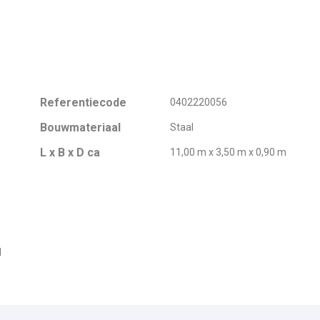
Referentiecode
0402220056
Bouwmateriaal
Staal
L x B x D ca
11,00 m x 3,50 m x 0,90 m
d