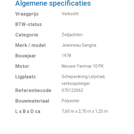
Algemene specificaties
Vraagprijs
Verkocht
BTW-status
Categorie
Zeiljachten
Merk / model
Jeanneau Sangria
Bouwjaar
1978
Motor
Nieuwe Yanmar 10 PK
Ligplaats
Schepenkring Lelystad,
verkoopsteiger
Referentiecode
070122062
Bouwmateriaal
Polyester
L x B x D ca
7,60 m x 2,70 m x 1,25 m