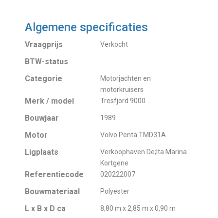
Algemene specificaties
Vraagprijs
Verkocht
BTW-status
Categorie
Motorjachten en
motorkruisers
Merk / model
Tresfjord 9000
Bouwjaar
1989
Motor
Volvo Penta TMD31A
Ligplaats
Verkoophaven De;lta Marina
Kortgene
Referentiecode
020222007
Bouwmateriaal
Polyester
L x B x D ca
8,80 m x 2,85 m x 0,90 m