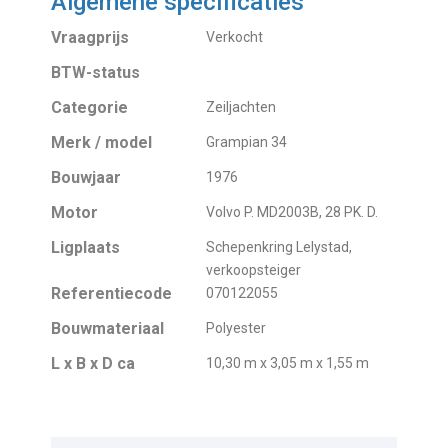
Algemene specificaties
Vraagprijs
Verkocht
BTW-status
Categorie
Zeiljachten
Merk / model
Grampian 34
Bouwjaar
1976
Motor
Volvo P. MD2003B, 28 PK. D.
Ligplaats
Schepenkring Lelystad,
verkoopsteiger
Referentiecode
070122055
Bouwmateriaal
Polyester
L x B x D ca
10,30 m x 3,05 m x 1,55 m