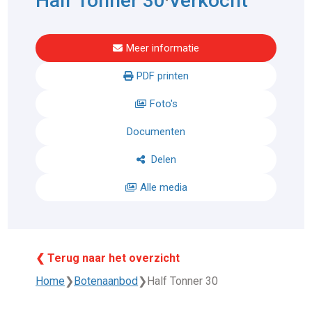
Half Tonner 30
Verkocht
Meer informatie
PDF printen
Foto's
Documenten
Delen
Alle media
❮ Terug naar het overzicht
Home
❯
Botenaanbod
❯
Half Tonner 30