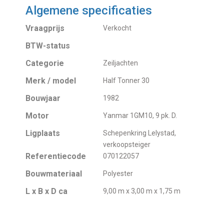
Algemene specificaties
Vraagprijs
Verkocht
BTW-status
Categorie
Zeiljachten
Merk / model
Half Tonner 30
Bouwjaar
1982
Motor
Yanmar 1GM10, 9 pk. D.
Ligplaats
Schepenkring Lelystad,
verkoopsteiger
Referentiecode
070122057
Bouwmateriaal
Polyester
L x B x D ca
9,00 m x 3,00 m x 1,75 m