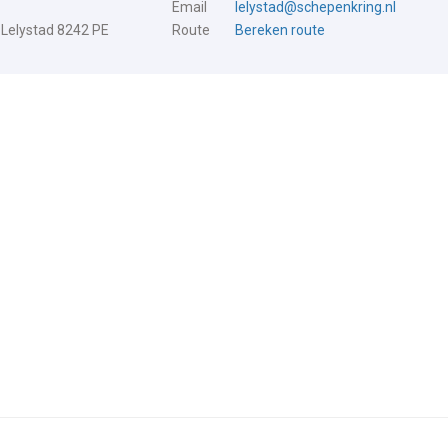
Email
lelystad@schepenkring.nl
 Lelystad 8242 PE
Route
Bereken route