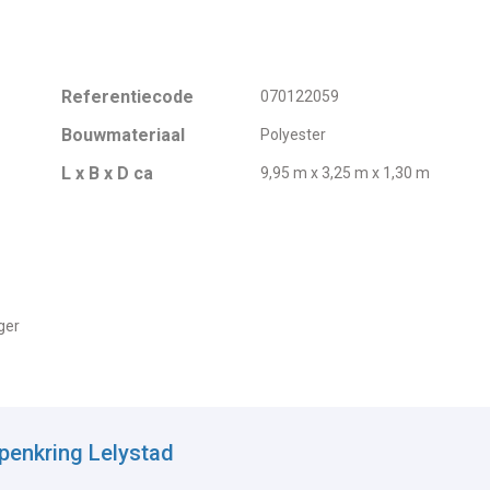
Referentiecode
070122059
Bouwmateriaal
Polyester
L x B x D ca
9,95 m x 3,25 m x 1,30 m
ger
penkring Lelystad