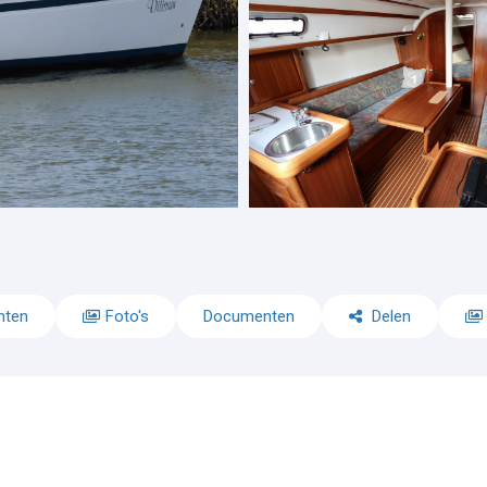
nten
Foto's
Documenten
Delen