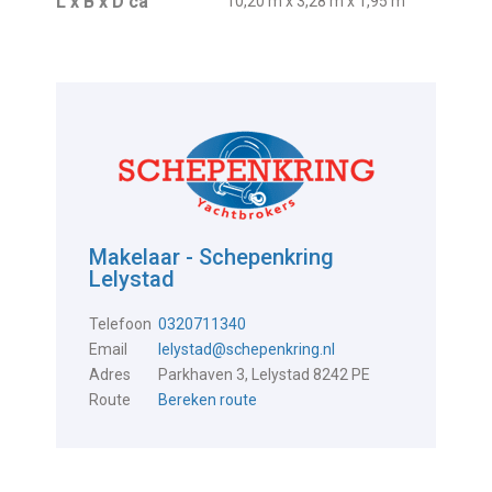
L x B x D ca
10,20 m x 3,28 m x 1,95 m
Makelaar - Schepenkring
Lelystad
Telefoon
0320711340
Email
lelystad@schepenkring.nl
Adres
Parkhaven 3, Lelystad 8242 PE
Route
Bereken route