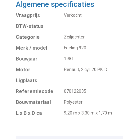
Algemene specificaties
Vraagprijs
Verkocht
BTW-status
Categorie
Zeiljachten
Merk / model
Feeling 920
Bouwjaar
1981
Motor
Renault, 2 cyl. 20 PK. D.
Ligplaats
Referentiecode
070122035
Bouwmateriaal
Polyester
L x B x D ca
9,20 m x 3,30 m x 1,70 m